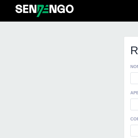
R
NO
AP
CO